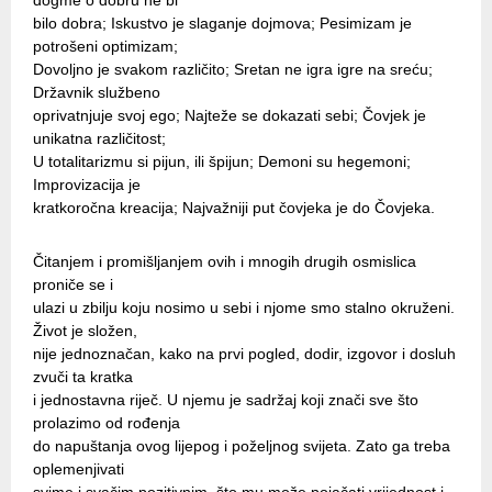
dogme o dobru ne bi
bilo dobra; Iskustvo je slaganje dojmova; Pesimizam je
potrošeni optimizam;
Dovoljno je svakom različito; Sretan ne igra igre na sreću;
Državnik službeno
oprivatnjuje svoj ego; Najteže se dokazati sebi; Čovjek je
unikatna različitost;
U totalitarizmu si pijun, ili špijun; Demoni su hegemoni;
Improvizacija je
kratkoročna kreacija; Najvažniji put čovjeka je do Čovjeka.
Čitanjem i promišljanjem ovih i mnogih drugih osmislica
proniče se i
ulazi u zbilju koju nosimo u sebi i njome smo stalno okruženi.
Život je složen,
nije jednoznačan, kako na prvi pogled, dodir, izgovor i dosluh
zvuči ta kratka
i jednostavna riječ. U njemu je sadržaj koji znači sve što
prolazimo od rođenja
do napuštanja ovog lijepog i poželjnog svijeta. Zato ga treba
oplemenjivati