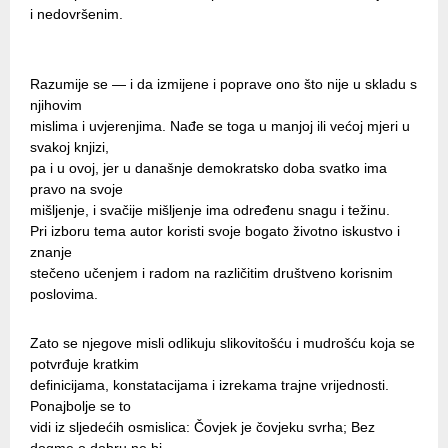
i nedovršenim.
Razumije se — i da izmijene i poprave ono što nije u skladu s
njihovim
mislima i uvjerenjima. Nađe se toga u manjoj ili većoj mjeri u
svakoj knjizi,
pa i u ovoj, jer u današnje demokratsko doba svatko ima
pravo na svoje
mišljenje, i svačije mišljenje ima određenu snagu i težinu.
Pri izboru tema autor koristi svoje bogato životno iskustvo i
znanje
stečeno učenjem i radom na različitim društveno korisnim
poslovima.
Zato se njegove misli odlikuju slikovitošću i mudrošću koja se
potvrđuje kratkim
definicijama, konstatacijama i izrekama trajne vrijednosti.
Ponajbolje se to
vidi iz sljedećih osmislica: Čovjek je čovjeku svrha; Bez