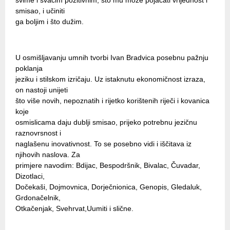
svime i svačim pozitivnim, što mu može pojačati vrijednost i
smisao, i učiniti
ga boljim i što dužim.
U osmišljavanju umnih tvorbi Ivan Bradvica posebnu pažnju
poklanja
jeziku i stilskom izričaju. Uz istaknutu ekonomičnost izraza,
on nastoji unijeti
što više novih, nepoznatih i rijetko korištenih riječi i kovanica
koje
osmislicama daju dublji smisao, prijeko potrebnu jezičnu
raznovrsnost i
naglašenu inovativnost. To se posebno vidi i iščitava iz
njihovih naslova. Za
primjere navodim: Bdijac, Bespodršnik, Bivalac, Čuvadar,
Dizotlaci,
Dočekaši, Dojmovnica, Dorječnionica, Genopis, Gledaluk,
Grdonačelnik,
Otkačenjak, Svehrvat,Uumiti i slične.