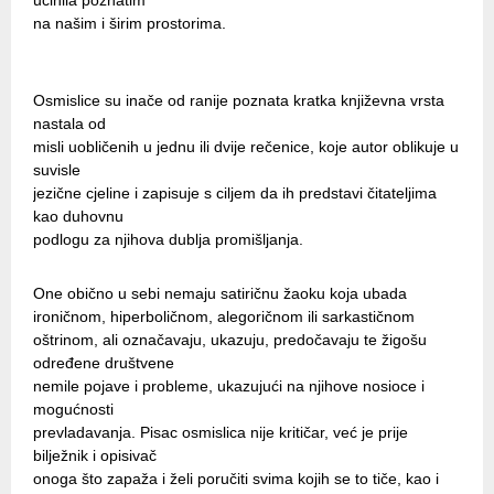
učinila poznatim
na našim i širim prostorima.
Osmislice su inače od ranije poznata kratka književna vrsta
nastala od
misli uobličenih u jednu ili dvije rečenice, koje autor oblikuje u
suvisle
jezične cjeline i zapisuje s ciljem da ih predstavi čitateljima
kao duhovnu
podlogu za njihova dublja promišljanja.
One obično u sebi nemaju satiričnu žaoku koja ubada
ironičnom, hiperboličnom, alegoričnom ili sarkastičnom
oštrinom, ali označavaju, ukazuju, predočavaju te žigošu
određene društvene
nemile pojave i probleme, ukazujući na njihove nosioce i
mogućnosti
prevladavanja. Pisac osmislica nije kritičar, već je prije
bilježnik i opisivač
onoga što zapaža i želi poručiti svima kojih se to tiče, kao i