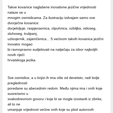
Takve kovanice naglašene inovativne jezične vrijednosti
nalaze se u
mnogim osmislicama. Za ilustraciju izdvajam samo ove
dvorječne kovanice:
docjeloljuje, raspjevaonica, otpuhnica, ozbiljka, vidoseg,
sluhoseg, trulipanj,
uzlovjernik, zajamčenica... S većinom takvih kovanica jezični
inovator mogao
bi ravnopravno sudjelovati na natječaju za izbor najboljih
novih riječi
hrvatskoga jezika.
Sve osmislice, a u knjizi ih ima više od devetsto, radi bolje
preglednosti
poredane su abecednim redom. Među njima ima i onih koje
susrećemo u
svakodnevnom govoru i koje bi se mogle izostaviti iz zbirke,
ali to ne
umanjuje vrijednost većine onih koje su plod autorovih