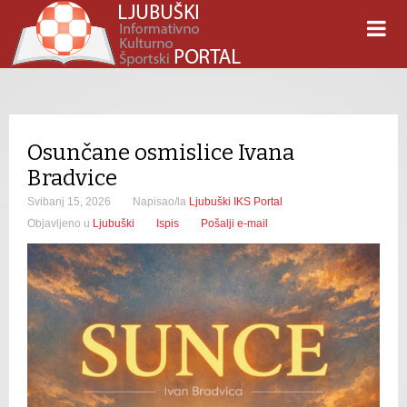
Osunčane osmislice Ivana
Bradvice
Svibanj 15, 2026
Napisao/la
Ljubuški IKS Portal
Objavljeno u
Ljubuški
Ispis
Pošalji e-mail