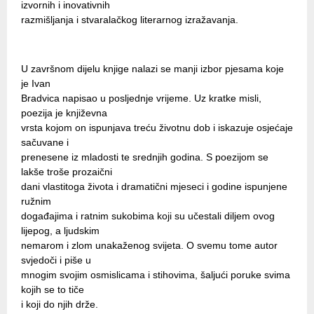
izvornih i inovativnih
razmišljanja i stvaralačkog literarnog izražavanja.
U završnom dijelu knjige nalazi se manji izbor pjesama koje
je Ivan
Bradvica napisao u posljednje vrijeme. Uz kratke misli,
poezija je književna
vrsta kojom on ispunjava treću životnu dob i iskazuje osjećaje
sačuvane i
prenesene iz mladosti te srednjih godina. S poezijom se
lakše troše prozaični
dani vlastitoga života i dramatični mjeseci i godine ispunjene
ružnim
događajima i ratnim sukobima koji su učestali diljem ovog
lijepog, a ljudskim
nemarom i zlom unakaženog svijeta. O svemu tome autor
svjedoči i piše u
mnogim svojim osmislicama i stihovima, šaljući poruke svima
kojih se to tiče
i koji do njih drže.