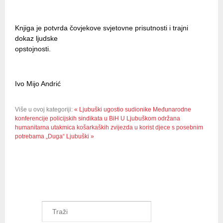
Knjiga je potvrda čovjekove svjetovne prisutnosti i trajni
dokaz ljudske
opstojnosti.
Ivo Mijo Andrić
Više u ovoj kategoriji:
« Ljubuški ugostio sudionike Međunarodne
konferencije policijskih sindikata u BiH
U Ljubuškom održana
humanitarna utakmica košarkaških zvijezda u korist djece s posebnim
potrebama „Duga“ Ljubuški »