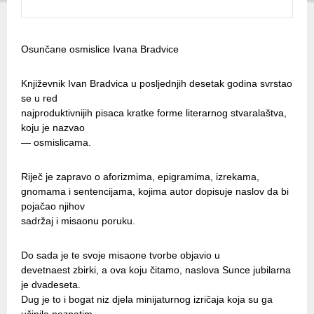
Osunčane osmislice Ivana Bradvice
Književnik Ivan Bradvica u posljednjih desetak godina svrstao
se u red
najproduktivnijih pisaca kratke forme literarnog stvaralaštva,
koju je nazvao
— osmislicama.
Riječ je zapravo o aforizmima, epigramima, izrekama,
gnomama i sentencijama, kojima autor dopisuje naslov da bi
pojačao njihov
sadržaj i misaonu poruku.
Do sada je te svoje misaone tvorbe objavio u
devetnaest zbirki, a ova koju čitamo, naslova Sunce jubilarna
je dvadeseta.
Dug je to i bogat niz djela minijaturnog izričaja koja su ga