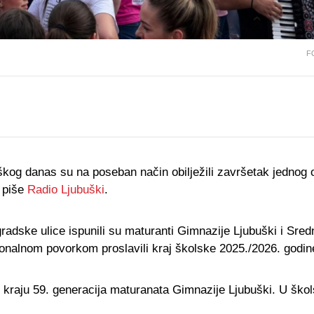
FO
og danas su na poseban način obilježili završetak jednog o
, piše
Radio Ljubuški
.
radske ulice ispunili su maturanti Gimnazije Ljubuški i Sred
ionalnom povorkom proslavili kraj školske 2025./2026. godin
 kraju 59. generacija maturanata Gimnazije Ljubuški. U škol