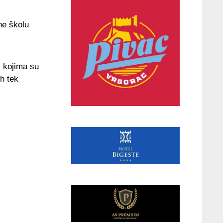
ne školu
s kojima su
ih tek