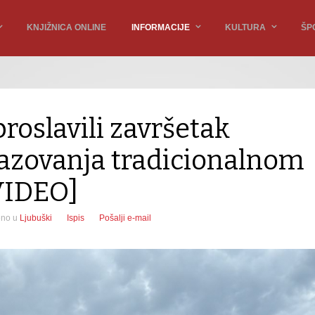
KNJIŽNICA ONLINE
INFORMACIJE
KULTURA
ŠP
roslavili završetak
azovanja tradicionalnom
VIDEO]
eno u
Ljubuški
Ispis
Pošalji e-mail