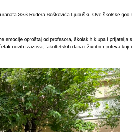
turanata SSŠ Ruđera Boškovića Ljubuški. Ove školske godi
emocije oproštaj od profesora, školskih klupa i prijatelja 
očetak novih izazova, fakultetskih dana i životnih puteva koji 