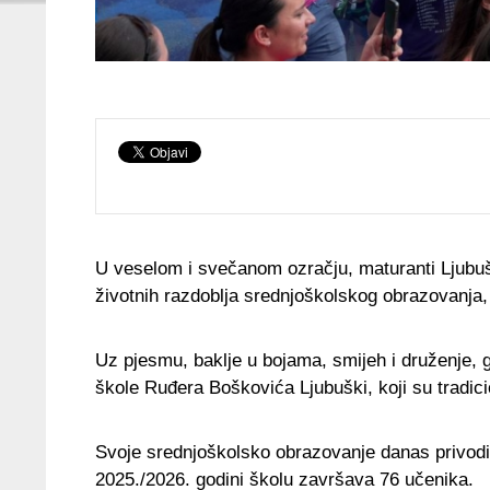
U veselom i svečanom ozračju, maturanti Ljubušk
životnih razdoblja srednjoškolskog obrazovanja
Uz pjesmu, baklje u bojama, smijeh i druženje, g
škole Ruđera Boškovića Ljubuški, koji su tradic
Svoje srednjoškolsko obrazovanje danas privodi
2025./2026. godini školu završava 76 učenika.