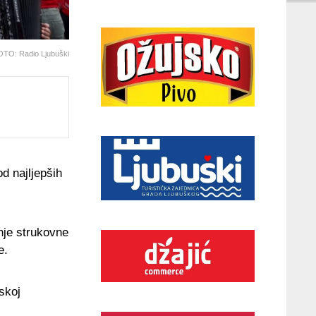
TO: Radio Ljubuški
d najljepših
nje strukovne
e.
skoj