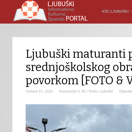
KŠC LJUBUŠKI
Ljubuški maturanti p
srednjoškolskog obr
povorkom [FOTO & 
Svibanj 15, 2026
Napisao/la G. Ilić / Radio Ljubuški
Objavlj