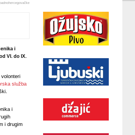
Zapadnohercegovačke
enika i
od VI. do IX.
volonteri
rska služba
ški.
nika i
rugih
im i drugim