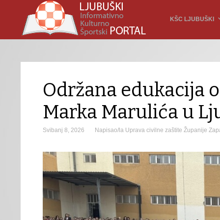
KŠC LJUBUŠKI
Održana edukacija o 
Marka Marulića u L
Svibanj 8, 2026
Napisao/la Uprava civilne zaštite Županije Z