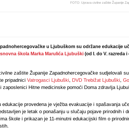
FOTO: Uprava civilne zaštite Županije 
e Zapadnohercegovačke u Ljubuškom su održane edukacije uč
snovna škola Marka Marulića Ljubuški
(od I. do V. razreda i 
ivilne zaštite Županije Zapadnohercegovačke sudjelovali su 
te pripadnici
Vatrogasci Ljubuški
,
DVD Trebižat Ljubuški
,
Go
i i zaposlenici Hitne medicinske pomoći Doma zdravlja Ljubu
lu edukacije provedena je vježba evakuacije i spašavanja uče
dstavljen je letak o ponašanju u slučaju pojave prirodnih i d
ima škole i prikazan je 11-minutni edukacijski film o prirodn
tih.