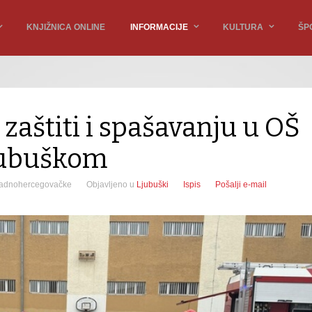
KNJIŽNICA ONLINE
INFORMACIJE
KULTURA
ŠP
zaštiti i spašavanju u OŠ
jubuškom
apadnohercegovačke
Objavljeno u
Ljubuški
Ispis
Pošalji e-mail