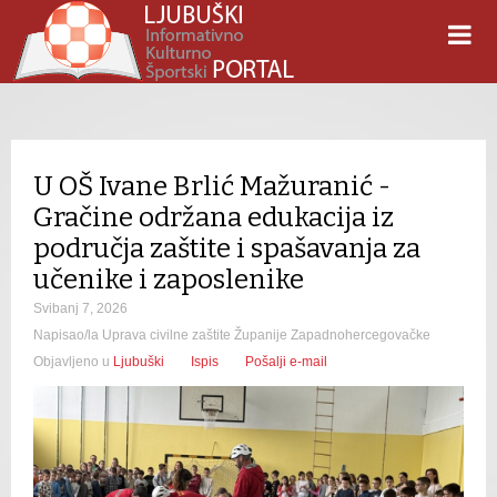
U OŠ Ivane Brlić Mažuranić -
Gračine održana edukacija iz
područja zaštite i spašavanja za
učenike i zaposlenike
Svibanj 7, 2026
Napisao/la Uprava civilne zaštite Županije Zapadnohercegovačke
Objavljeno u
Ljubuški
Ispis
Pošalji e-mail