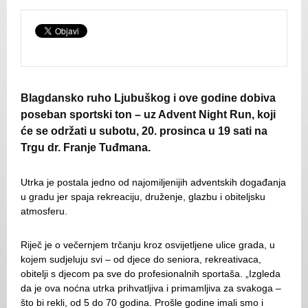
Blagdansko ruho Ljubuškog i ove godine dobiva
poseban sportski ton – uz Advent Night Run, koji
će se održati u subotu, 20. prosinca u 19 sati na
Trgu dr. Franje Tuđmana.
Utrka je postala jedno od najomiljenijih adventskih događanja
u gradu jer spaja rekreaciju, druženje, glazbu i obiteljsku
atmosferu.
Riječ je o večernjem trčanju kroz osvijetljene ulice grada, u
kojem sudjeluju svi – od djece do seniora, rekreativaca,
obitelji s djecom pa sve do profesionalnih sportaša. „Izgleda
da je ova noćna utrka prihvatljiva i primamljiva za svakoga –
što bi rekli, od 5 do 70 godina. Prošle godine imali smo i