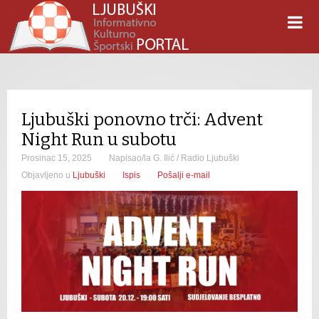
Ljubuški ponovno trči: Advent
Night Run u subotu
Prosinac 15, 2025
Napisao/la G. Ilić / Radio Ljubuški
Objavljeno u
Ljubuški
Ispis
Pošalji e-mail