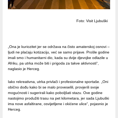
Foto: Visit Ljubuški
„Ona je kuriozitet jer se održava na čisto amaterskoj osnovi –
ljudi ne plaćaju kotizaciju, već se samo prijave. Prošle godine
imali smo i humanitarni dio, kada su dvije djevojke odlazile u
Afriku, pa utrka može biti i prigoda za takve aktivnosti“,
naglasio je Herceg.
Iako rekreativna, utrka privlači i profesionalne sportaše. „Oni
obično dođu kako bi se malo proveselili, provjerili svoje
mogućnosti i sugerirali kako poboljšati stazu. Ove godine
nastojimo produžiti trasu na pet kilometara, jer sada Ljubuški
ima nove asfaltirane, osvijetljene i okićene ulice“, pojasnio je
Herceg.