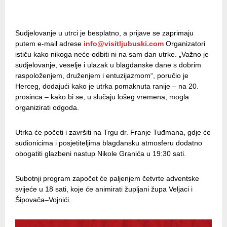
Sudjelovanje u utrci je besplatno, a prijave se zaprimaju
putem e-mail adrese
info@visitljubuski.com
Organizatori
ističu kako nikoga neće odbiti ni na sam dan utrke. „Važno je
sudjelovanje, veselje i ulazak u blagdanske dane s dobrim
raspoloženjem, druženjem i entuzijazmom“, poručio je
Herceg, dodajući kako je utrka pomaknuta ranije – na 20.
prosinca – kako bi se, u slučaju lošeg vremena, mogla
organizirati odgoda.
Utrka će početi i završiti na Trgu dr. Franje Tuđmana, gdje će
sudionicima i posjetiteljima blagdansku atmosferu dodatno
obogatiti glazbeni nastup Nikole Granića u 19:30 sati.
Subotnji program započet će paljenjem četvrte adventske
svijeće u 18 sati, koje će animirati župljani župa Veljaci i
Šipovača–Vojnići.