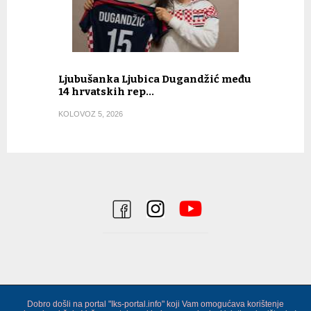
Ljubušanka Ljubica Dugandžić među
14 hrvatskih rep…
KOLOVOZ 5, 2026
Dobro došli na portal "Iks-portal.info" koji Vam omogućava korištenje