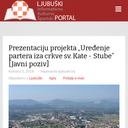
Prezentaciju projekta „Uređenje
partera iza crkve sv. Kate - Stube“
[Javni poziv]
Kolovoz 5, 2019
Napisao/la ljubuski.ba
Objavljeno u
Ljubuški
Ispis
Pošalji e-mail