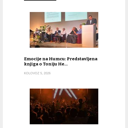
Emocije na Humcu: Predstavljena
knjiga o Toniju He…
KOLOVOZ 5, 2026