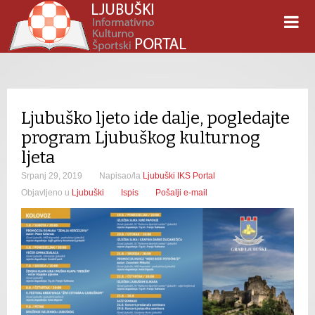
Ljubuško ljeto ide dalje, pogledajte
program Ljubuškog kulturnog
ljeta
Srpanj 29, 2019
Napisao/la
Ljubuški IKS Portal
Objavljeno u
Ljubuški
Ispis
Pošalji e-mail