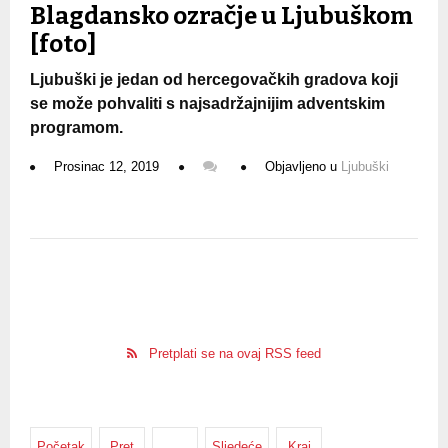
Blagdansko ozračje u Ljubuškom
[foto]
Ljubuški je jedan od hercegovačkih gradova koji
se može pohvaliti s najsadržajnijim adventskim
programom.
Prosinac 12, 2019
Objavljeno u
Ljubuški
Pretplati se na ovaj RSS feed
Početak
Pret
…
Sljedeće
Kraj