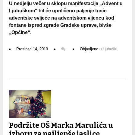
U nedjelju večer u sklopu manifestacije „Advent u
Ljubuškom“ bit će upriličeno paljenje treće
adventske svijeće na adventskom vijencu kod
fontane ispred zgrade Gradske uprave, bivše
„Općine“.
Prosinac 14, 2019
Objavljeno u
Ljubuški
Podržite OŠ Marka Marulića u
izboru za najljepše jaslice