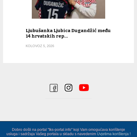
Ljubušanka Ljubica Dugandžić među
14 hrvatskih rep…
KOLOVOZ 5, 2026
Dobro došli na portal "Iks-portal.info" koji Vam omogućava korištenje
usluga i sadržaja Vašeg portala u skladu s navedenim
Uvjetima korištenja !