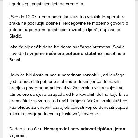
ugodnijeg i prijatnijeg ljetnog vremena.
„Sve do 12.07. nema povratka izuzetno visokih temperatura
zraka na području Bosne i Hercegovine te možemo govoriti o
jednom ugodnijem, prijatnijem razdoblju ljeta”, napisao je
Sladić.
Iako će sljedećih dana biti dosta sunčanog vremena, Sladić
navodi da
vrijeme neće biti potpuno stabilno
, posebno u
Bosni.
„Iako će biti dosta sunca u narednom razdoblju, od idućega
tjedna neće biti potpuno stabilno u Bosni, jer će do naših
predjela povremeno pritjecati vlažan zrak u višim slojevima
atmosfere sa sjeverozapada od kratkovalnih dolina koje bi se
premještale sjevernije od naših krajeva. Vlažan zrak služit će
kao okidač za dnevni razvoj oblačnosti koji će donositi pojavu
lokalnih poslijepodnevnih pljuskova”, naveo je.
Dodao je da će u
Hercegovini prevladavati tipično ljetno
vrijeme.