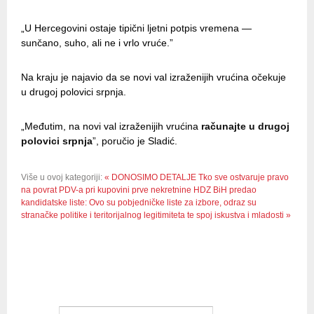
„U Hercegovini ostaje tipični ljetni potpis vremena —
sunčano, suho, ali ne i vrlo vruće.”
Na kraju je najavio da se novi val izraženijih vrućina očekuje
u drugoj polovici srpnja.
„Međutim, na novi val izraženijih vrućina
računajte u drugoj
polovici srpnja
”, poručio je Sladić.
Više u ovoj kategoriji:
« DONOSIMO DETALJE Tko sve ostvaruje pravo
na povrat PDV-a pri kupovini prve nekretnine
HDZ BiH predao
kandidatske liste: Ovo su pobjedničke liste za izbore, odraz su
stranačke politike i teritorijalnog legitimiteta te spoj iskustva i mladosti »