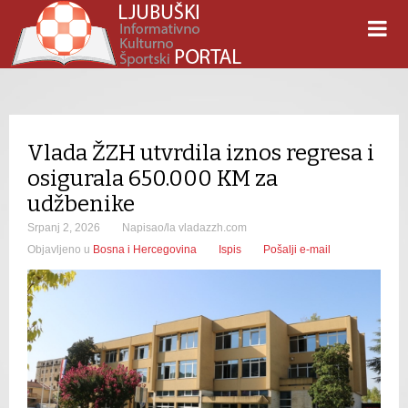
Vlada ŽZH utvrdila iznos regresa i
osigurala 650.000 KM za
udžbenike
Srpanj 2, 2026
Napisao/la vladazzh.com
Objavljeno u
Bosna i Hercegovina
Ispis
Pošalji e-mail