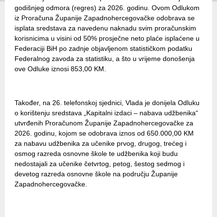
godišnjeg odmora (regres) za 2026. godinu. Ovom Odlukom
iz Proračuna Županije Zapadnohercegovačke odobrava se
isplata sredstava za navedenu naknadu svim proračunskim
korisnicima u visini od 50% prosječne neto plaće isplaćene u
Federaciji BiH po zadnje objavljenom statističkom podatku
Federalnog zavoda za statistiku, a što u vrijeme donošenja
ove Odluke iznosi 853,00 KM.
Također, na 26. telefonskoj sjednici, Vlada je donijela Odluku
o korištenju sredstava „Kapitalni izdaci – nabava udžbenika“
utvrđenih Proračunom Županije Zapadnohercegovačke za
2026. godinu, kojom se odobrava iznos od 650.000,00 KM
za nabavu udžbenika za učenike prvog, drugog, trećeg i
osmog razreda osnovne škole te udžbenika koji budu
nedostajali za učenike četvrtog, petog, šestog sedmog i
devetog razreda osnovne škole na području Županije
Zapadnohercegovačke.