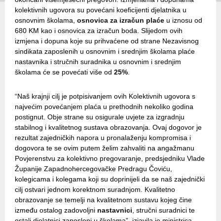
kolektivnih ugovora su povećani koeficijenti djelatnika u
osnovnim školama,
osnovica za izračun plaće
u iznosu od
680 KM kao i osnovica za izračun boda. Slijedom ovih
izmjena i dopuna koje su prihvaćene od strane Nezavisnog
sindikata zaposlenih u osnovnim i srednjim školama plaće
nastavnika i stručnih suradnika u osnovnim i srednjim
školama će se povećati više od
25%
.
“Naš krajnji cilj je potpisivanjem ovih Kolektivnih ugovora s
najvećim povećanjem plaća u prethodnih nekoliko godina
postignut. Obje strane su osigurale uvjete za izgradnju
stabilnog i kvalitetnog sustava obrazovanja. Ovaj dogovor je
rezultat zajedničkih napora u pronalaženju kompromisa i
dogovora te se ovim putem želim zahvaliti na angažmanu
Povjerenstvu za kolektivno pregovaranje, predsjedniku Vlade
Županije Zapadnohercegovačke Predragu Čoviću,
kolegicama i kolegama koji su doprinijeli da se naš zajednički
cilj ostvari jednom korektnom suradnjom. Kvalitetno
obrazovanje se temelji na kvalitetnom sustavu kojeg čine
između ostalog zadovoljni
nastavnici
, stručni suradnici te
ostali djelatnici zaposleni u školama”, izjavila je ministrica