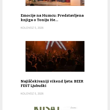
Emocije na Humcu: Predstavljena
knjiga o Toniju He…
KOLOVOZ 5, 2026
Najiščekivaniji vikend ljeta: BEER
FEST Ljubuški
KOLOVOZ 5, 2026