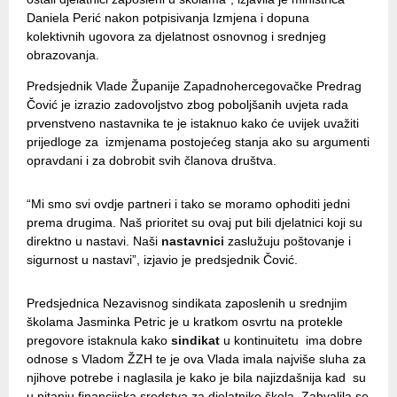
Daniela Perić nakon potpisivanja Izmjena i dopuna
kolektivnih ugovora za djelatnost osnovnog i srednjeg
obrazovanja.
Predsjednik Vlade Županije Zapadnohercegovačke Predrag
Čović je izrazio zadovoljstvo zbog poboljšanih uvjeta rada
prvenstveno nastavnika te je istaknuo kako će uvijek uvažiti
prijedloge za izmjenama postojećeg stanja ako su argumenti
opravdani i za dobrobit svih članova društva.
“Mi smo svi ovdje partneri i tako se moramo ophoditi jedni
prema drugima. Naš prioritet su ovaj put bili djelatnici koji su
direktno u nastavi. Naši
nastavnici
zaslužuju poštovanje i
sigurnost u nastavi”, izjavio je predsjednik Čović.
Predsjednica Nezavisnog sindikata zaposlenih u srednjim
školama Jasminka Petric je u kratkom osvrtu na protekle
pregovore istaknula kako
sindikat
u kontinuitetu ima dobre
odnose s Vladom ŽZH te je ova Vlada imala najviše sluha za
njihove potrebe i naglasila je kako je bila najizdašnija kad su
u pitanju financijska sredstva za djelatnike škola. Zahvalila se