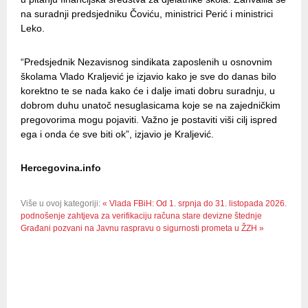
na suradnji predsjedniku Čoviću, ministrici Perić i ministrici
Leko.
“Predsjednik Nezavisnog sindikata zaposlenih u osnovnim
školama Vlado Kraljević je izjavio kako je sve do danas bilo
korektno te se nada kako će i dalje imati dobru suradnju, u
dobrom duhu unatoč nesuglasicama koje se na zajedničkim
pregovorima mogu pojaviti. Važno je postaviti viši cilj ispred
ega i onda će sve biti ok”, izjavio je Kraljević.
Hercegovina.info
Više u ovoj kategoriji:
« Vlada FBiH: Od 1. srpnja do 31. listopada 2026.
podnošenje zahtjeva za verifikaciju računa stare devizne štednje
Građani pozvani na Javnu raspravu o sigurnosti prometa u ŽZH »