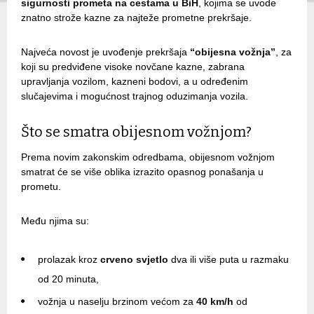
sigurnosti prometa na cestama u BiH
, kojima se uvode
znatno strože kazne za najteže prometne prekršaje.
Najveća novost je uvođenje prekršaja
“obijesna vožnja”
, za
koji su predviđene visoke novčane kazne, zabrana
upravljanja vozilom, kazneni bodovi, a u određenim
slučajevima i mogućnost trajnog oduzimanja vozila.
Što se smatra obijesnom vožnjom?
Prema novim zakonskim odredbama, obijesnom vožnjom
smatrat će se više oblika izrazito opasnog ponašanja u
prometu.
Među njima su:
prolazak kroz
crveno svjetlo
dva ili više puta u razmaku
od 20 minuta,
vožnja u naselju brzinom većom za
40 km/h
od