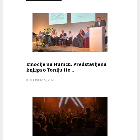
Emocije na Humcu: Predstavljena
knjiga o Toniju He…
KOLOVOZ 5, 2026