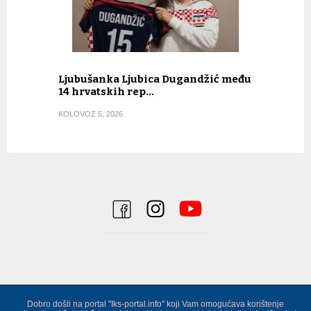
Ljubušanka Ljubica Dugandžić među
14 hrvatskih rep…
KOLOVOZ 5, 2026
Dobro došli na portal "Iks-portal.info" koji Vam omogućava korištenje