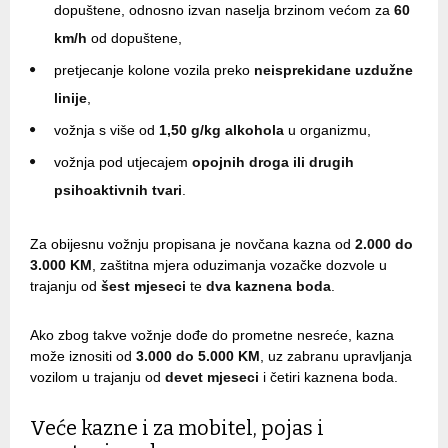
dopuštene, odnosno izvan naselja brzinom većom za
60
km/h
od dopuštene,
pretjecanje kolone vozila preko
neisprekidane uzdužne
linije
,
vožnja s više od
1,50 g/kg alkohola
u organizmu,
vožnja pod utjecajem
opojnih droga ili drugih
psihoaktivnih tvari
.
Za obijesnu vožnju propisana je novčana kazna od
2.000 do
3.000 KM
, zaštitna mjera oduzimanja vozačke dozvole u
trajanju od
šest mjeseci
te
dva kaznena boda
.
Ako zbog takve vožnje dođe do prometne nesreće, kazna
može iznositi od
3.000 do 5.000 KM
, uz zabranu upravljanja
vozilom u trajanju od
devet mjeseci
i četiri kaznena boda.
Veće kazne i za mobitel, pojas i