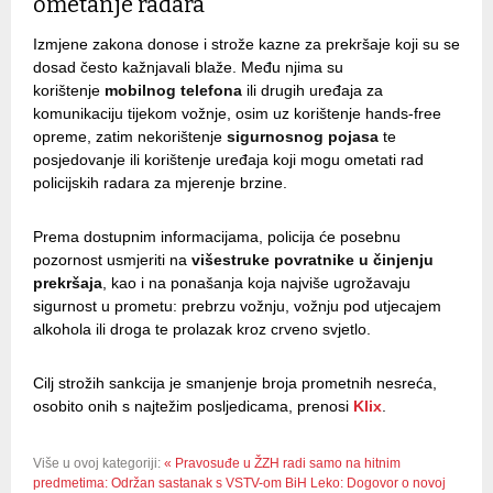
ometanje radara
Izmjene zakona donose i strože kazne za prekršaje koji su se
dosad često kažnjavali blaže. Među njima su
korištenje
mobilnog telefona
ili drugih uređaja za
komunikaciju tijekom vožnje, osim uz korištenje hands-free
opreme, zatim nekorištenje
sigurnosnog pojasa
te
posjedovanje ili korištenje uređaja koji mogu ometati rad
policijskih radara za mjerenje brzine.
Prema dostupnim informacijama, policija će posebnu
pozornost usmjeriti na
višestruke povratnike u činjenju
prekršaja
, kao i na ponašanja koja najviše ugrožavaju
sigurnost u prometu: prebrzu vožnju, vožnju pod utjecajem
alkohola ili droga te prolazak kroz crveno svjetlo.
Cilj strožih sankcija je smanjenje broja prometnih nesreća,
osobito onih s najtežim posljedicama, prenosi
Klix
.
Više u ovoj kategoriji:
« Pravosuđe u ŽZH radi samo na hitnim
predmetima: Održan sastanak s VSTV-om BiH
Leko: Dogovor o novoj