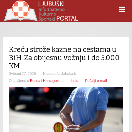
Kreću strože kazne na cestama u
BiH: Za obijesnu vožnju i do 5.000
KM
Svibanj 27, 2026
Napisao/la Jabuka.tv
Objavljeno u
Bosna i Hercegovina
Ispis
Pošalji e-mail