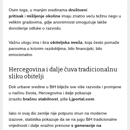
Osim toga, u manjim sredinama
društveni
pritisak
i
mišljenje
okoline
imaju znatno veću težinu nego u
velikim gradovima, gdje anonimnost omogućuje lakše
donošenje odluke o razvodu.
Važnu ulogu ima i šira
obiteljska
mreža
, koja često pomaže
parovima u kriznim razdobljima, bilo financijski, bilo
emocionalno.
Hercegovina i dalje čuva tradicionalnu
sliku obitelji
Dok urbane sredine u BiH bilježe sve više razvoda i promjene
u načinu života, Hercegovina i dalje pokazuje
izrazitu
bračnu
stabilnost
, piše
Ljportal.com
.
Iako ni ovaj dio zemlje nije potpuno imun na moderne
izazove, statistika pokazuje da se na jugu BiH tradicionalne
vrijednosti i dalje snažno prenose
s generacije na