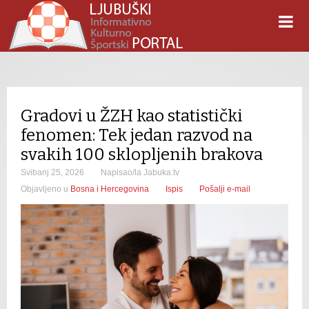
Gradovi u ŽZH kao statistički
fenomen: Tek jedan razvod na
svakih 100 sklopljenih brakova
Svibanj 25, 2026
Napisao/la Jabuka.tv
Objavljeno u
Bosna i Hercegovina
Ispis
Pošalji e-mail