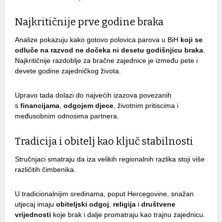
Najkritičnije prve godine braka
Analize pokazuju kako gotovo polovica parova u BiH
koji se
odluče na razvod ne dočeka ni desetu godišnjicu braka
.
Najkritičnije razdoblje za bračne zajednice je između pete i
devete godine zajedničkog života.
Upravo tada dolazi do najvećih izazova povezanih
s
financijama
,
odgojem
djece
, životnim pritiscima i
međusobnim odnosima partnera.
Tradicija i obitelj kao ključ stabilnosti
Stručnjaci smatraju da iza velikih regionalnih razlika stoji više
različitih čimbenika.
U tradicionalnijim sredinama, poput Hercegovine, snažan
utjecaj imaju
obiteljski odgoj
,
religija
i
društvene
vrijednosti
koje brak i dalje promatraju kao trajnu zajednicu.