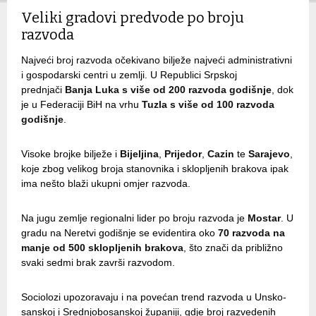
Veliki gradovi predvode po broju
razvoda
Najveći broj razvoda očekivano bilježe najveći administrativni
i gospodarski centri u zemlji. U Republici Srpskoj
prednjači
Banja Luka
s više od 200 razvoda godišnje
, dok
je u Federaciji BiH na vrhu
Tuzla s više od 100 razvoda
godišnje
.
Visoke brojke bilježe i
Bijeljina
,
Prijedor
,
Cazin
te
Sarajevo
,
koje zbog velikog broja stanovnika i sklopljenih brakova ipak
ima nešto blaži ukupni omjer razvoda.
Na jugu zemlje regionalni lider po broju razvoda je
Mostar
. U
gradu na Neretvi godišnje se evidentira oko
70 razvoda na
manje od 500 sklopljenih brakova
, što znači da približno
svaki sedmi brak završi razvodom.
Sociolozi upozoravaju i na povećan trend razvoda u Unsko-
sanskoj i Srednjobosanskoj županiji, gdje broj razvedenih