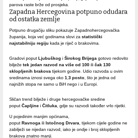
parova raste brže od prosjeka.
Zapadna Hercegovina potpuno odudara
od ostatka zemlje
Potpuno drugačiju sliku pokazuje Zapadnohercegovačka
županija, koja već godinama slovi za
statistički
najstabilniju regiju
kada je riječ o brakovima.
Gradovi poput
Ljubuškog
i
Širokog
Brijega
gotovo redovito
bilježe
tek jedan razvod na više od 100
ili
čak 130
sklopljenih brakova
tijekom godine. Udio razvoda u ovim
sredinama iznosi svega oko
1
,
3 posto
, što je jedna od
najnižih stopa ne samo u BiH nego i u Europi.
Sličan trend bilježe i druge hercegovačke sredine
poput
Čapljine
i
Čitluka
, gdje su razvodi također vrlo rijetki.
U pojedinim manjim općinama,
poput
Ravnoga
ili
Istočnog
Drvara
, tijekom cijele godine ne
zabilježi se nijedan razvod, iako je ondje i broj sklopljenih
brakova znatno manji.