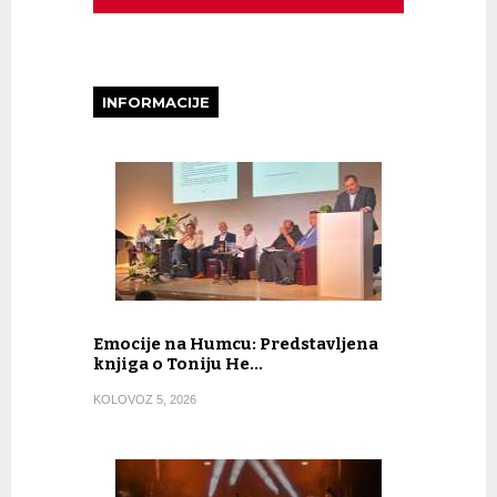
INFORMACIJE
Emocije na Humcu: Predstavljena
knjiga o Toniju He…
KOLOVOZ 5, 2026