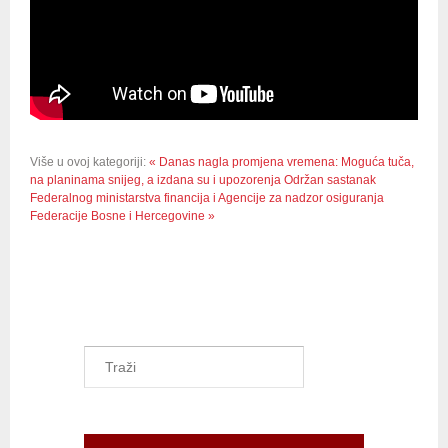
Više u ovoj kategoriji:
« Danas nagla promjena vremena: Moguća tuča,
na planinama snijeg, a izdana su i upozorenja
Održan sastanak
Federalnog ministarstva financija i Agencije za nadzor osiguranja
Federacije Bosne i Hercegovine »