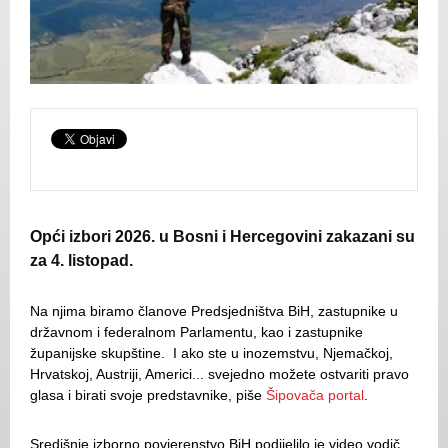
Opći izbori 2026. u Bosni i Hercegovini zakazani su
za 4. listopad.
Na njima biramo članove Predsjedništva BiH, zastupnike u
državnom i federalnom Parlamentu, kao i zastupnike
županijske skupštine. I ako ste u inozemstvu, Njemačkoj,
Hrvatskoj, Austriji, Americi... svejedno možete ostvariti pravo
glasa i birati svoje predstavnike, piše
Šipovača portal
.
Središnje izborno povjerenstvo BiH podijelilo je video vodič