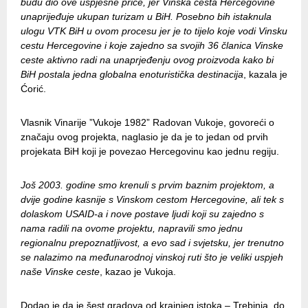
budu dio ove uspješne priče, jer Vinska cesta Hercegovine
unaprijeđuje ukupan turizam u BiH. Posebno bih istaknula
ulogu VTK BiH u ovom procesu jer je to tijelo koje vodi Vinsku
cestu Hercegovine i koje zajedno sa svojih 36 članica Vinske
ceste aktivno radi na unaprjeđenju ovog proizvoda kako bi
BiH postala jedna globalna enoturistička destinacija
, kazala je
Ćorić.
Vlasnik Vinarije ”Vukoje 1982” Radovan Vukoje, govoreći o
značaju ovog projekta, naglasio je da je to jedan od prvih
projekata BiH koji je povezao Hercegovinu kao jednu regiju.
Još 2003. godine smo krenuli s prvim baznim projektom, a
dvije godine kasnije s Vinskom cestom Hercegovine, ali tek s
dolaskom USAID-a i nove postave ljudi koji su zajedno s
nama radili na ovome projektu, napravili smo jednu
regionalnu prepoznatljivost, a evo sad i svjetsku, jer trenutno
se nalazimo na međunarodnoj vinskoj ruti što je veliki uspjeh
naše Vinske ceste
, kazao je Vukoja.
Dodao je da je šest gradova od krajnjeg istoka – Trebinja, do