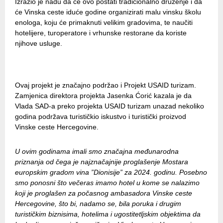
Izrazio je nadu da će ovo postati tradicionalno druženje i da
će Vinska ceste iduće godine organizirati malu vinsku školu
enologa, koju će primaknuti velikim gradovima, te naučiti
hotelijere, turoperatore i vrhunske restorane da koriste
njihove usluge.
Ovaj projekt je značajno podržao i Projekt USAID turizam.
Zamjenica direktora projekta Jasenka Ćorić kazala je da
Vlada SAD-a preko projekta USAID turizam unazad nekoliko
godina podržava turističkio iskustvo i turistički proizvod
Vinske ceste Hercegovine.
U ovim godinama imali smo značajna međunarodna
priznanja od čega je najznačajnije proglašenje Mostara
europskim gradom vina ”Dionisije” za 2024. godinu. Posebno
smo ponosni što večeras imamo hotel u kome se nalazimo
koji je proglašen za počasnog ambasadora Vinske ceste
Hercegovine, što bi, nadamo se, bila poruka i drugim
turističkim biznisima, hotelima i ugostitetljskim objektima da