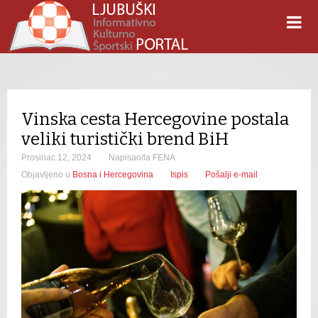
Vinska cesta Hercegovine postala
veliki turistički brend BiH
Prosinac 12, 2024
Napisao/la FENA
Objavljeno u
Bosna i Hercegovina
Ispis
Pošalji e-mail