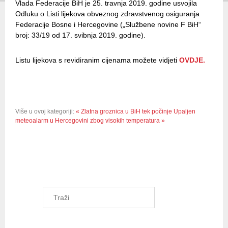
Vlada Federacije BiH je 25. travnja 2019. godine usvojila
Odluku o Listi lijekova obveznog zdravstvenog osiguranja
Federacije Bosne i Hercegovine („Službene novine F BiH“
broj: 33/19 od 17. svibnja 2019. godine).
Listu lijekova s revidiranim cijenama možete vidjeti
OVDJE.
Više u ovoj kategoriji:
« Zlatna groznica u BiH tek počinje
Upaljen
meteoalarm u Hercegovini zbog visokih temperatura »