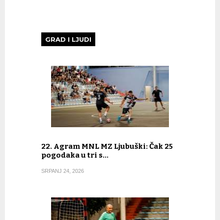
GRAD I LJUDI
22. Agram MNL MZ Ljubuški: Čak 25
pogodaka u tri s…
SRPANJ 24, 2026