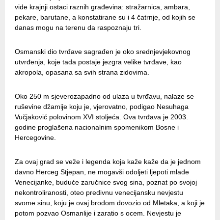
vide krajnji ostaci raznih građevina: stražarnica, ambara,
pekare, barutane, a konstatirane su i 4 čatrnje, od kojih se
danas mogu na terenu da raspoznaju tri.
Osmanski dio tvrđave sagrađen je oko srednjevjekovnog
utvrđenja, koje tada postaje jezgra velike tvrđave, kao
akropola, opasana sa svih strana zidovima.
Oko 250 m sjeverozapadno od ulaza u tvrđavu, nalaze se
ruševine džamije koju je, vjerovatno, podigao Nesuhaga
Vučjaković polovinom XVI stoljeća. Ova tvrđava je 2003.
godine proglašena nacionalnim spomenikom Bosne i
Hercegovine.
Za ovaj grad se veže i legenda koja kaže kaže da je jednom
davno Herceg Stjepan, ne mogavši odoljeti ljepoti mlade
Venecijanke, buduće zaručnice svog sina, poznat po svojoj
nekontroliranosti, oteo predivnu venecijansku nevjestu
svome sinu, koju je ovaj brodom dovozio od Mletaka, a koji je
potom pozvao Osmanlije i zaratio s ocem. Nevjestu je