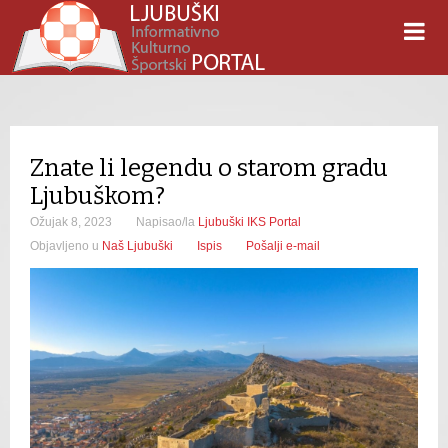
Znate li legendu o starom gradu
Ljubuškom?
Ožujak 8, 2023
Napisao/la
Ljubuški IKS Portal
Objavljeno u
Naš Ljubuški
Ispis
Pošalji e-mail