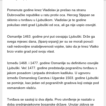
Pomenute godine knez Vladislav je prešao na stranu
Dubrovačke republike u ratu protiv oca. Herceg Stjepan se
sklonio u tvrđavu u Ljubuškom. Vladislav je te godine
pokušao oteti grad Ljubuški od oca, ali ga nije uspio osvojiti.
Osmanlije 1463. godine prvi put osvajaju Ljubuški. Drže ga
svega mjesec dana, (lipanj-srpanj) jer su se morali povući
radi nedovoljne snabdjevenosti vojske, tako da je knez Vlatko
brzo vratio grad pod svoju vlast.
Između 1468. i 1477. godine Osmanlije su definitivno osvojile
Ljubuški. Već 1477. godine predstavlja pograničnu tvrđavu s
jakom posadom i pripada drinskom kadiluku. U ugovoru
između Osmanskog Carstva i Ugarske 1503. godine Ljubuški
se pominje, kao jedan od pograničnih gradova koji ostaje pod
osmanskom vlašću.
Tvrđava se sastoji iz dva dijela. Prvo utvrđenje je nastalo u
doba srednjevjekovne bosanske države. Unutar zidova se