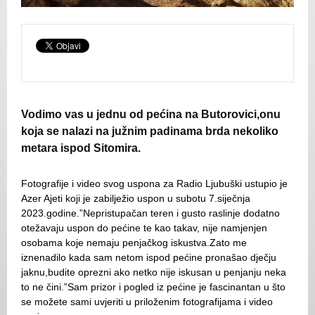
Vodimo vas u jednu od pećina na Butorovici,onu
koja se nalazi na južnim padinama brda nekoliko
metara ispod Sitomira.
Fotografije i video svog uspona za Radio Ljubuški ustupio je
Azer Ajeti koji je zabilježio uspon u subotu 7.siječnja
2023.godine.”Nepristupačan teren i gusto raslinje dodatno
otežavaju uspon do pećine te kao takav, nije namjenjen
osobama koje nemaju penjačkog iskustva.Zato me
iznenadilo kada sam netom ispod pećine pronašao dječju
jaknu,budite oprezni ako netko nije iskusan u penjanju neka
to ne čini.”Sam prizor i pogled iz pećine je fascinantan u što
se možete sami uvjeriti u priloženim fotografijama i video