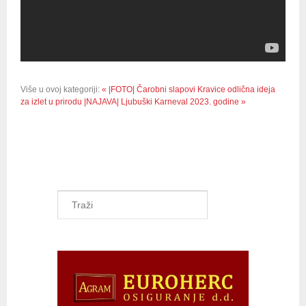
Više u ovoj kategoriji:
« |FOTO| Čarobni slapovi Kravice odlična ideja
za izlet u prirodu
|NAJAVA| Ljubuški Karneval 2023. godine »