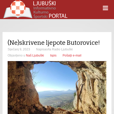
(Ne)skrivene ljepote Butorovice!
Siječanj 9, 2023
Napisao/la Radio Ljubuški
Objavljeno u
Naš Ljubuški
Ispis
Pošalji e-mail