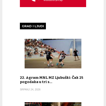
GRAD I LJUDI
22. Agram MNL MZ Ljubuški: Čak 25
pogodaka u tri s…
SRPANJ 24, 2026