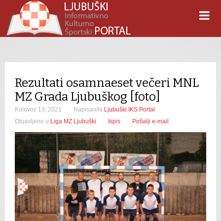
Rezultati osamnaeset večeri MNL
MZ Grada Ljubuškog [foto]
Kolovoz 13, 2021
Napisao/la
Ljubuški IKS Portal
Objavljeno u
Liga MZ Ljubuški
Ispis
Pošalji e-mail