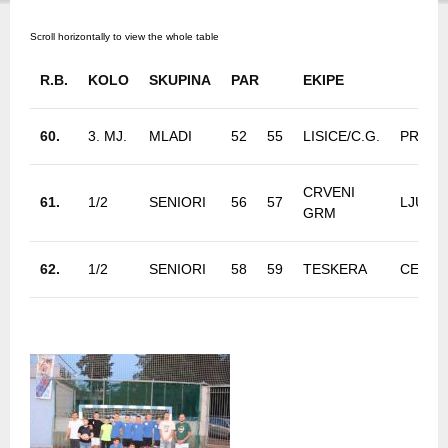
R.B.
KOLO
SKUPINA
PAR
EKIPE
60.
3. MJ.
MLADI
52
55
LISICE/C.G.
PRED
CRVENI
61.
1/2
SENIORI
56
57
LJUBU
GRM
62.
1/2
SENIORI
58
59
TESKERA
CERNO