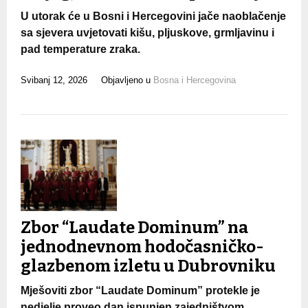
U utorak će u Bosni i Hercegovini jače naoblačenje
sa sjevera uvjetovati kišu, pljuskove, grmljavinu i
pad temperature zraka.
Svibanj 12, 2026
Objavljeno u
Bosna i Hercegovina
Zbor “Laudate Dominum” na
jednodnevnom hodočasničko-
glazbenom izletu u Dubrovniku
Mješoviti zbor “Laudate Dominum” protekle je
nedjelje proveo dan ispunjen zajedništvom,