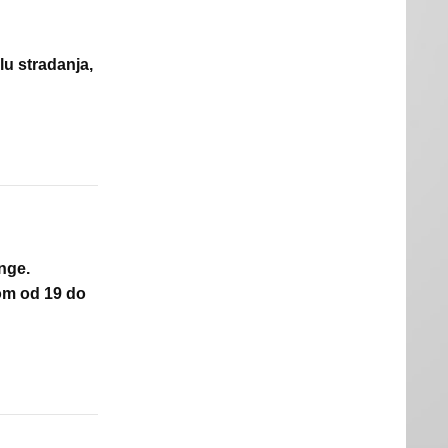
u stradanja,
nge.
kom od 19 do