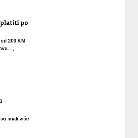
platiti po
i od 200 KM
tavu…,
u
su imali više