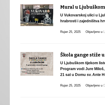
Mural u Ljubuškom 
U Vukovarskoj ulici u Lj
hrabrosti i zajedništva h
Rujan 25, 2025
Objavljeno u
L
Škola gange stiže u 
U Ljubuškom tijekom list
Program vodi Jure Miloš, 
21 sat u Domu sv. Ante 
Rujan 25, 2025
Objavljeno u
D