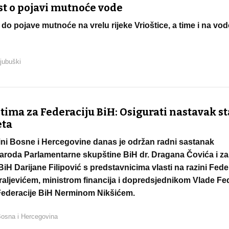
st o pojavi mutnoće vode
 do pojave mutnoće na vrelu rijeke Vrioštice, a time i na v
jubuški
tima za Federaciju BiH: Osigurati nastavak st
eta
ni Bosne i Hercegovine danas je održan radni sastanak
aroda Parlamentarne skupštine BiH dr. Dragana Čovića i za
 Darijane Filipović s predstavnicima vlasti na razini Fed
raljevićem, ministrom financija i dopredsjednikom Vlade Fe
Federacije BiH Nerminom Nikšićem.
osna i Hercegovina