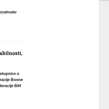
odozahvatu
abilnosti,
stupnice u
eracije Bosne
deracije BiH