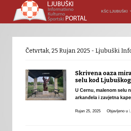
KŠC LJUBUŠKI
Četvrtak, 25 Rujan 2025 - Ljubuški Inf
Skrivena oaza mira
selu kod Ljubuškog
U Cernu, malenom selu na
arkanđela i zavjetna kap
Rujan 25, 2025
Objavljeno u
L