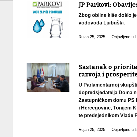
JP Parkovi: Obavije
Zbog obilne kiše došlo je
vodovoda Ljubuški.
Rujan 25, 2025
Objavljeno u
L
Sastanak o priorite
razvoja i prosperit
U Parlamentarnoj skupšti
dopredsjedatelja Doma n
Zastupničkom domu PS BiH
i Hercegovine, Tonijem K
te predsjednikom Vlade 
Rujan 25, 2025
Objavljeno u
B