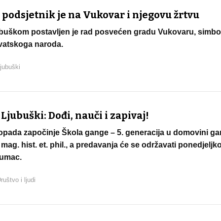
podsjetnik je na Vukovar i njegovu žrtvu
ubuškom postavljen je rad posvećen gradu Vukovaru, simbol
rvatskoga naroda.
jubuški
Ljubuški: Dođi, nauči i zapivaj!
opada započinje Škola gange – 5. generacija u domovini ga
mag. hist. et. phil., a predavanja će se održavati ponedjelj
Humac.
ruštvo i ljudi