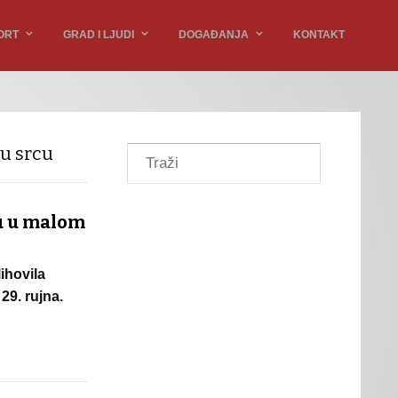
ORT
GRAD I LJUDI
DOGAĐANJA
KONTAKT
 u srcu
cu u malom
ihovila
29. rujna.