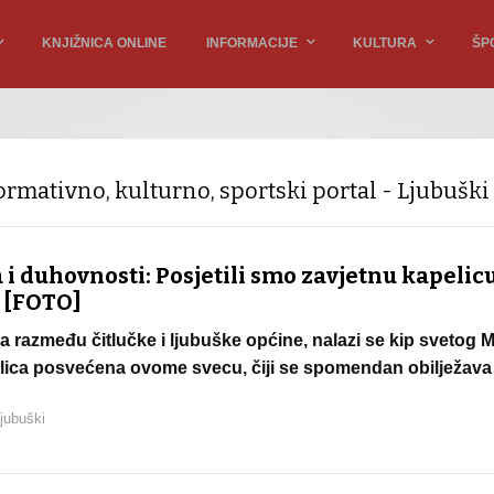
KNJIŽNICA ONLINE
INFORMACIJE
KULTURA
ŠP
ormativno, kulturno, sportski portal - Ljubuški
 i duhovnosti: Posjetili smo zavjetnu kapeli
 [FOTO]
 razmeđu čitlučke i ljubuške općine, nalazi se kip svetog M
elica posvećena ovome svecu, čiji se spomendan obilježava 
jubuški