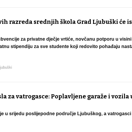
h razreda srednjih škola Grad Ljubuški će is
bvencije za privatne dječje vrtiće, novčanu potporu u visin
atnu stipendiju za sve studente koji redovito pohađaju nas
jubuški
a za vatrogasce: Poplavljene garaže i vozila 
e u srijedu poslijepodne područje Ljubuškog, a vatrogasci 