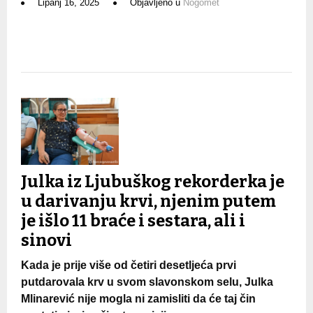
Lipanj 16, 2025
Objavljeno u
Nogomet
Julka iz Ljubuškog rekorderka je
u darivanju krvi, njenim putem
je išlo 11 braće i sestara, ali i
sinovi
Kada je prije više od četiri desetljeća prvi
putdarovala krv u svom slavonskom selu, Julka
Mlinarević nije mogla ni zamisliti da će taj čin