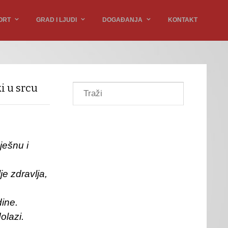
ORT
GRAD I LJUDI
DOGAĐANJA
KONTAKT
i u srcu
ješnu i
e zdravlja,
ine.
olazi.