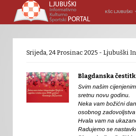
KŠC LJUBUŠKI
Srijeda, 24 Prosinac 2025 - Ljubuški I
Blagdanska čestit
Svim našim cijenjenim 
sretnu novu godinu.
Neka vam božićni dani 
osobnog zadovoljstva 
Hvala vam na ukazanom
Radujemo se nastavku 