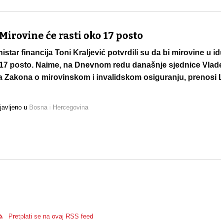
 Mirovine će rasti oko 17 posto
istar financija Toni Kraljević potvrdili su da bi mirovine u i
 17 posto. Naime, na Dnevnom redu današnje sjednice Vlad
 Zakona o mirovinskom i invalidskom osiguranju, prenosi L
javljeno u
Bosna i Hercegovina
Pretplati se na ovaj RSS feed