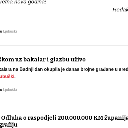
sretna nova godina!
Redakcija
 u
Ljubuški
škom uz bakalar i glazbu uživo
kalara na Badnji dan okupila je danas brojne građane u sred
jubuški
.
 u
Ljubuški
a Odluka o raspodjeli 200.000.000 KM županij
rafiju