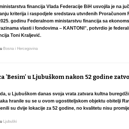
inistarstva financija Vlada Federacije BiH usvojila je na ju
anju kriterija i raspodjele sredstava utvrđenih Proračunom 
2025. godinu Federalnom ministarstvu financija sa ekonom
razinama vlasti i fondovima – KANTONI“, potvrdio je federal
ncija Toni Kraljević.
 u
Bosna i Hercegovina
a 'Besim' u Ljubuškom nakon 52 godine zatvo
a, u Ljubuškom danas svoja vrata zatvara kultna buregdžin
ka hranile su se u ovom ugostiteljskom objektu obitelji Ra
enili su dvije lokacije za 52 godine, no kvalitetu nisu promije
 u
Ljubuški