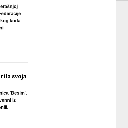
čerašnjoj
Federacije
skog koda
ni
rila svoja
ica 'Besim'.
venni iz
nili.