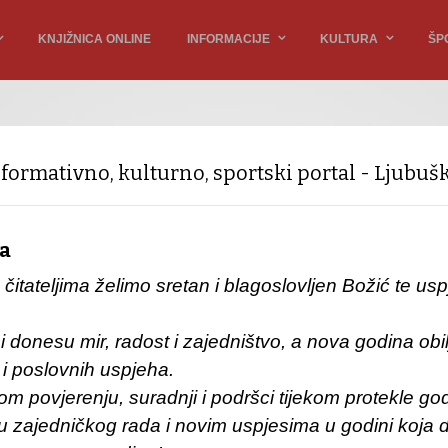
KNJIŽNICA ONLINE
INFORMACIJE
KULTURA
ŠP
nformativno, kulturno, sportski portal - Ljubušk
ka
čitateljima želimo sretan i blagoslovljen Božić te usp
donesu mir, radost i zajedništvo, a nova godina obilj
i poslovnih uspjeha.
 povjerenju, suradnji i podršci tijekom protekle god
zajedničkog rada i novim uspjesima u godini koja d