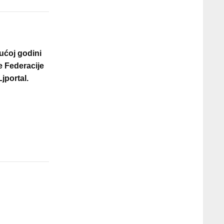
dućoj godini
e Federacije
jportal.