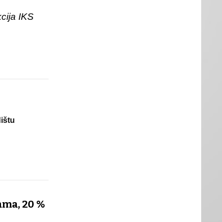
 IKS
ištu
ama, 20 %