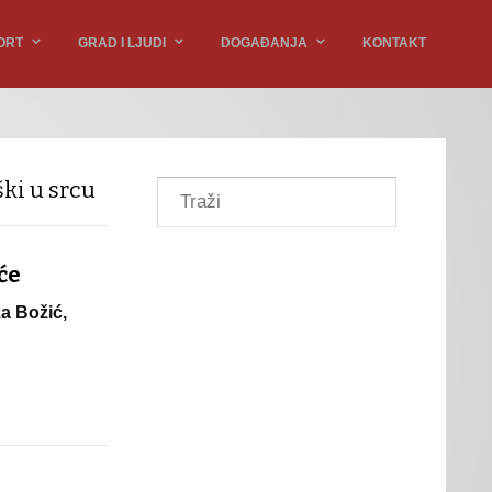
ORT
GRAD I LJUDI
DOGAĐANJA
KONTAKT
ški u srcu
će
za Božić,