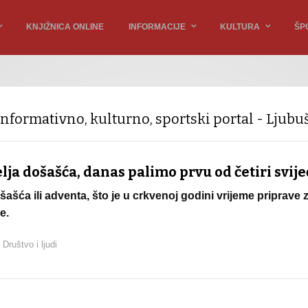
KNJIŽNICA ONLINE
INFORMACIJE
KULTURA
ŠP
Informativno, kulturno, sportski portal - Ljubu
lja došašća, danas palimo prvu od četiri svije
šašća ili adventa, što je u crkvenoj godini vrijeme priprave 
e.
u
Društvo i ljudi